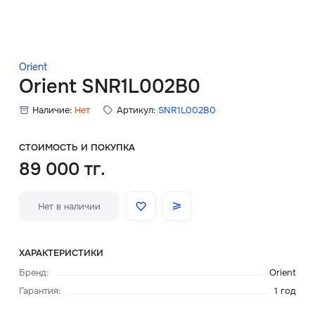
Скидки
Аксессуары
Orient
Orient SNR1L002B0
Наличие:
Нет
Артикул:
SNR1L002B0
Главная
О нас
СТОИМОСТЬ И ПОКУПКА
89 000 тг.
Доставка и оплата
Нет в наличии
Блог
Сервисный центр
ХАРАКТЕРИСТИКИ
Бренд
:
Orient
Гарантия
:
1 год