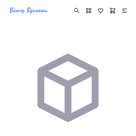
+7 ( 705 ) 181-42-50
info@vetervremeni.kz
Авторизация
Каталог
Мужские часы
Женские часы