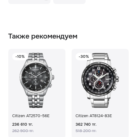
Также рекомендуем
-10%
-30%
Citizen AT2570-56E
Citizen AT8124-83E
236 610 тг.
362 740 тг.
262 900 тг.
518 200 тг.