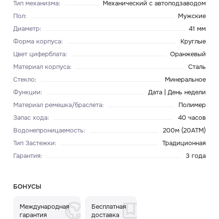
Тип механизма
:
Механический с автоподзаводом
Пол
:
Мужские
Диаметр
:
41 мм
Форма корпуса
:
Круглые
Цвет циферблата
:
Оранжевый
Материал корпуса
:
Сталь
Стекло
:
Минеральное
Функции
:
Дата | День недели
Материал ремешка/браслета
:
Полимер
Запас хода
:
40 часов
Водонепроницаемость
:
200м (20ATM)
Тип Застежки
:
Традиционная
Гарантия
:
3 года
БОНУСЫ
Международная
Бесплатная
гарантия
доставка