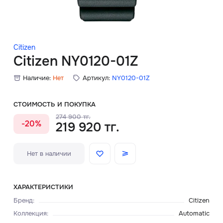
Скидки
Аксессуары
Citizen
Citizen NY0120-01Z
Наличие:
Нет
Артикул:
NY0120-01Z
Главная
О нас
СТОИМОСТЬ И ПОКУПКА
274 900 тг.
-20%
219 920 тг.
Доставка и оплата
Блог
Нет в наличии
Сервисный центр
ХАРАКТЕРИСТИКИ
Бренд
:
Citizen
Коллекция
:
Automatic