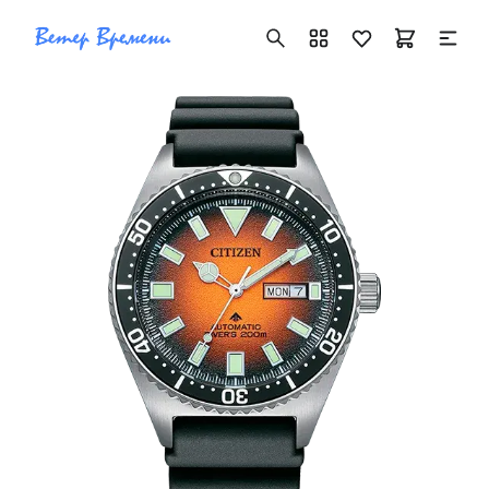
+7 ( 705 ) 181-42-50
info@vetervremeni.kz
Авторизация
Каталог
Мужские часы
Женские часы