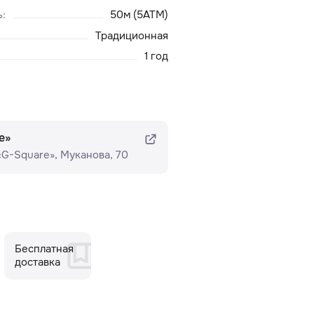
ь
:
50м (5ATM)
Традиционная
1 год
e»
 «G-Square»​, Муканова, 70
Бесплатная
доставка