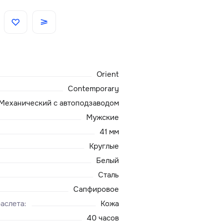
Скидки
Аксессуары
Orient
Главная
Contemporary
Механический с автоподзаводом
О нас
Мужские
41 мм
Доставка и оплата
Круглые
Белый
Блог
Сталь
Сервисный центр
Сапфировое
аслета
:
Кожа
40 часов