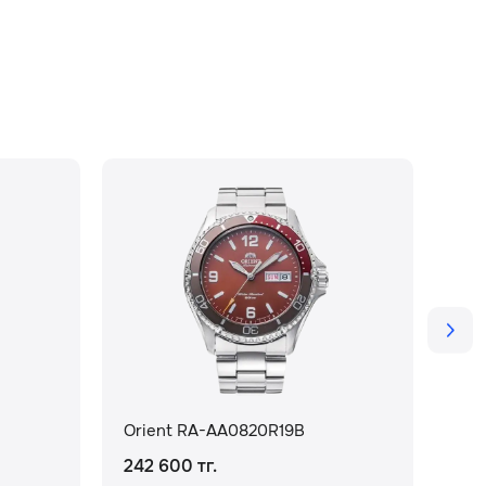
Orient RA-AA0820R19B
Ori
242 600 тг.
116