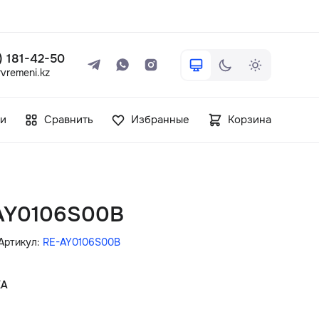
 ) 181-42-50
vremeni.kz
+7 ( 705 ) 181-42-50
и
Сравнить
Избранные
Корзина
info@vetervremeni.kz
Авторизация
-AY0106S00B
Каталог
Артикул:
RE-AY0106S00B
Мужские часы
КА
Женские часы