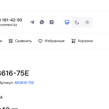
 ) 181-42-50
vremeni.kz
+7 ( 705 ) 181-42-50
и
Сравнить
Избранные
Корзина
info@vetervremeni.kz
Авторизация
3616-75E
Каталог
Артикул:
AN3616-75E
Мужские часы
КА
.
Женские часы