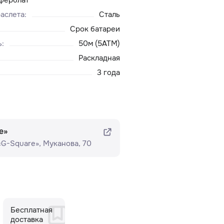
аслета
:
Сталь
Срок батареи
ь
:
50м (5ATM)
Раскладная
3 года
e»
 «G-Square»​, Муканова, 70
Бесплатная
доставка