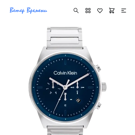
+7 ( 705 ) 181-42-50
info@vetervremeni.kz
Авторизация
Каталог
Мужские часы
Женские часы