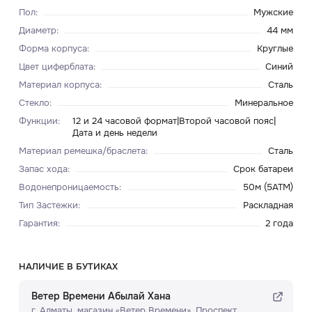
Пол
:
Мужские
Диаметр
:
44 мм
Форма корпуса
:
Круглые
Цвет циферблата
:
Синий
Материал корпуса
:
Сталь
Стекло
:
Минеральное
Функции
:
12 и 24 часовой формат|Второй часовой пояс|
Дата и день недели
Материал ремешка/браслета
:
Сталь
Запас хода
:
Срок батареи
Водонепроницаемость
:
50м (5ATM)
Тип Застежки
:
Раскладная
Гарантия
:
2 года
НАЛИЧИЕ В БУТИКАХ
Ветер Времени Абылай Хана
г. Алматы, ​магазин «Ветер Времени»​, Проспект