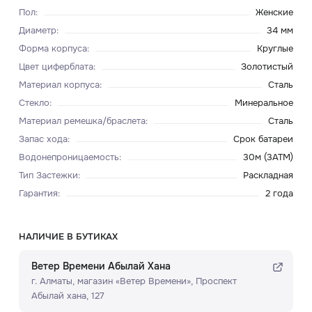
Пол
:
Женские
Диаметр
:
34 мм
Форма корпуса
:
Круглые
Цвет циферблата
:
Золотистый
Материал корпуса
:
Сталь
Стекло
:
Минеральное
Материал ремешка/браслета
:
Сталь
Запас хода
:
Срок батареи
Водонепроницаемость
:
30м (3ATM)
Тип Застежки
:
Раскладная
Гарантия
:
2 года
НАЛИЧИЕ В БУТИКАХ
Ветер Времени Абылай Хана
г. Алматы, ​магазин «Ветер Времени»​, Проспект
Абылай хана, 127