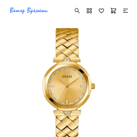
+7 ( 705 ) 181-42-50
info@vetervremeni.kz
Авторизация
Каталог
Мужские часы
Женские часы