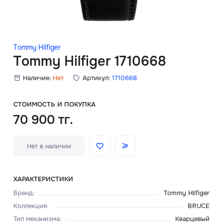
Скидки
Аксессуары
Tommy Hilfiger
Tommy Hilfiger 1710668
Наличие:
Нет
Артикул:
1710668
Главная
О нас
СТОИМОСТЬ И ПОКУПКА
70 900 тг.
Доставка и оплата
Нет в наличии
Блог
Сервисный центр
ХАРАКТЕРИСТИКИ
Бренд
:
Tommy Hilfiger
Коллекция
:
BRUCE
Тип механизма
:
Кварцевый