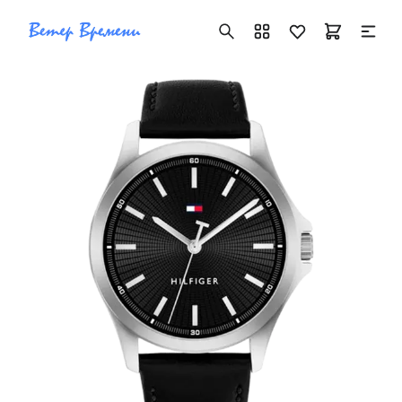
+7 ( 705 ) 181-42-50
info@vetervremeni.kz
Авторизация
Каталог
Мужские часы
Женские часы