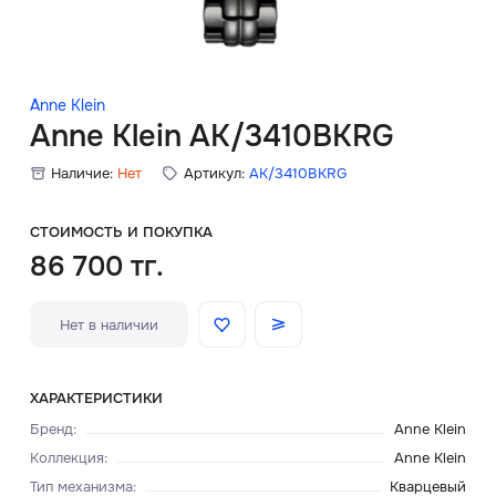
Скидки
Аксессуары
Anne Klein
Anne Klein AK/3410BKRG
Наличие:
Нет
Артикул:
AK/3410BKRG
Главная
О нас
СТОИМОСТЬ И ПОКУПКА
86 700 тг.
Доставка и оплата
Нет в наличии
Блог
Сервисный центр
ХАРАКТЕРИСТИКИ
Бренд
:
Anne Klein
Коллекция
:
Anne Klein
Тип механизма
:
Кварцевый