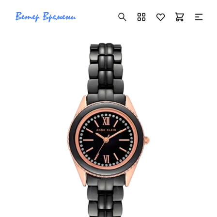
+7 ( 705 ) 181-42-50
info@vetervremeni.kz
Авторизация
Каталог
Мужские часы
Женские часы