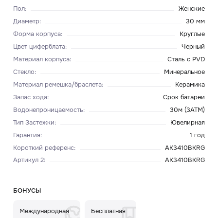
Пол
:
Женские
Диаметр
:
30 мм
Форма корпуса
:
Круглые
Цвет циферблата
:
Черный
Материал корпуса
:
Сталь с PVD
Стекло
:
Минеральное
Материал ремешка/браслета
:
Керамика
Запас хода
:
Срок батареи
Водонепроницаемость
:
30м (3ATM)
Тип Застежки
:
Ювелирная
Гарантия
:
1 год
Короткий референс
:
AK3410BKRG
Артикул 2
:
AK3410BKRG
БОНУСЫ
Международная
Бесплатная