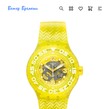
+7 ( 705 ) 181-42-50
info@vetervremeni.kz
Авторизация
Каталог
Мужские часы
Женские часы