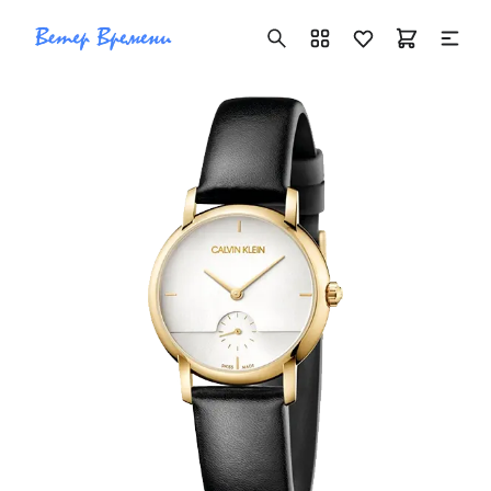
+7 ( 705 ) 181-42-50
info@vetervremeni.kz
Авторизация
Каталог
Мужские часы
Женские часы