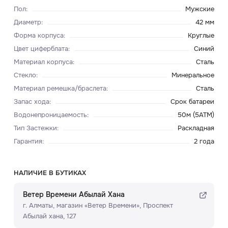
Пол
:
Мужские
Диаметр
:
42 мм
Форма корпуса
:
Круглые
Цвет циферблата
:
Синий
Материал корпуса
:
Сталь
Стекло
:
Минеральное
Материал ремешка/браслета
:
Сталь
Запас хода
:
Срок батареи
Водонепроницаемость
:
50м (5ATM)
Тип Застежки
:
Раскладная
Гарантия
:
2 года
НАЛИЧИЕ В БУТИКАХ
Ветер Времени Абылай Хана
г. Алматы, ​магазин «Ветер Времени»​, Проспект
Абылай хана, 127