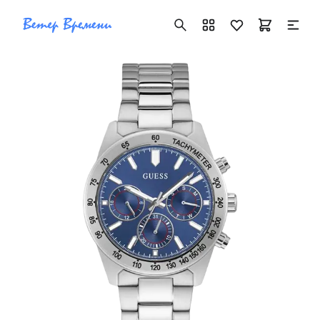
+7 ( 705 ) 181-42-50
info@vetervremeni.kz
Авторизация
Каталог
Мужские часы
Женские часы