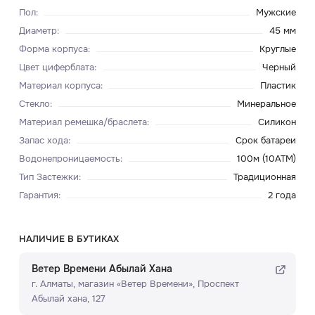
Пол
:
Мужские
Диаметр
:
45 мм
Форма корпуса
:
Круглые
Цвет циферблата
:
Черный
Материал корпуса
:
Пластик
Стекло
:
Минеральное
Материал ремешка/браслета
:
Силикон
Запас хода
:
Срок батареи
Водонепроницаемость
:
100м (10ATM)
Тип Застежки
:
Традиционная
Гарантия
:
2 года
НАЛИЧИЕ В БУТИКАХ
Ветер Времени Абылай Хана
г. Алматы, ​магазин «Ветер Времени»​, Проспект
Абылай хана, 127