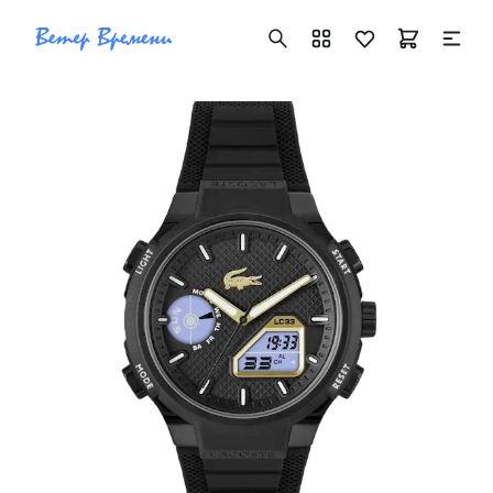
+7 ( 705 ) 181-42-50
info@vetervremeni.kz
Авторизация
Каталог
Мужские часы
Женские часы