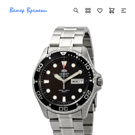
+7 ( 705 ) 181-42-50
info@vetervremeni.kz
Авторизация
Каталог
Мужские часы
Женские часы