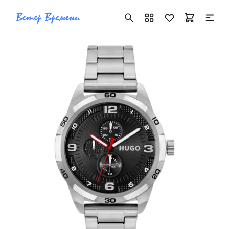
+7 ( 705 ) 181-42-50
info@vetervremeni.kz
Авторизация
Каталог
Мужские часы
Женские часы