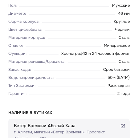
Пол
:
Мужские
Диаметр
:
46 мм
Форма корпуса
:
Круглые
Цвет циферблата
:
Черный
Материал корпуса
:
Сталь
Стекло
:
Минеральное
Функции
:
Хронограф|12 и 24 часовой формат
Материал ремешка/браслета
:
Сталь
Запас хода
:
Срок батареи
Водонепроницаемость
:
50м (5ATM)
Тип Застежки
:
Раскладная
Гарантия
:
2 года
НАЛИЧИЕ В БУТИКАХ
Ветер Времени Абылай Хана
г. Алматы, ​магазин «Ветер Времени»​, Проспект