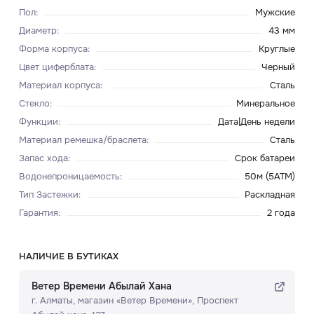
Пол
:
Мужские
Диаметр
:
43 мм
Форма корпуса
:
Круглые
Цвет циферблата
:
Черный
Материал корпуса
:
Сталь
Стекло
:
Минеральное
Функции
:
Дата|День недели
Материал ремешка/браслета
:
Сталь
Запас хода
:
Срок батареи
Водонепроницаемость
:
50м (5ATM)
Тип Застежки
:
Раскладная
Гарантия
:
2 года
НАЛИЧИЕ В БУТИКАХ
Ветер Времени Абылай Хана
г. Алматы, ​магазин «Ветер Времени»​, Проспект