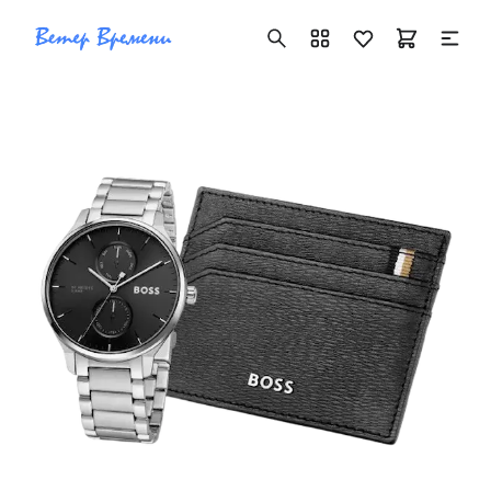
+7 ( 705 ) 181-42-50
info@vetervremeni.kz
Авторизация
Каталог
Мужские часы
Женские часы