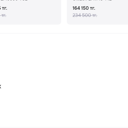
 тг.
164 150 тг.
 тг.
234 500 тг.
К