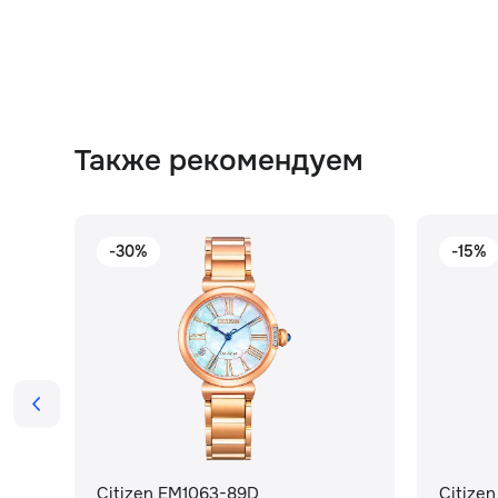
Также рекомендуем
-30%
-15%
Citizen EM1063-89D
Citize