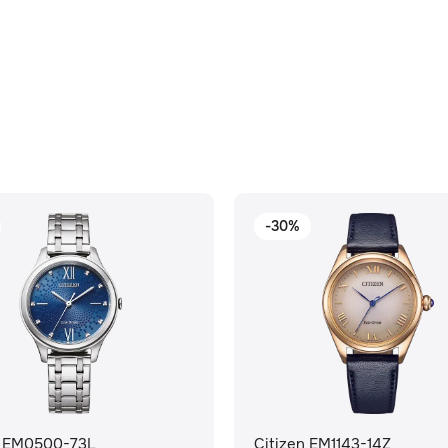
-30%
n EM0500-73L
Citizen EM1143-14Z