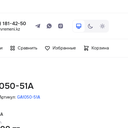
 ) 181-42-50
vremeni.kz
+7 ( 705 ) 181-42-50
и
Сравнить
Избранные
Корзина
info@vetervremeni.kz
Авторизация
1050-51A
Каталог
Артикул:
GA1050-51A
Мужские часы
КА
.
Женские часы