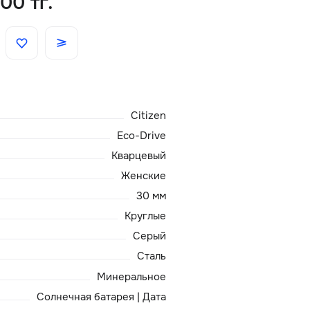
00 тг.
Скидки
Аксессуары
Citizen
Главная
Eco-Drive
О нас
Кварцевый
Женские
Доставка и оплата
30 мм
Круглые
Блог
Серый
Сталь
Сервисный центр
Минеральное
Солнечная батарея | Дата