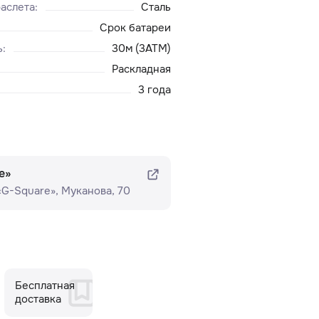
аслета
:
Сталь
Срок батареи
ь
:
30м (3ATM)
Раскладная
3 года
e»
 «G-Square»​, Муканова, 70
Бесплатная
доставка