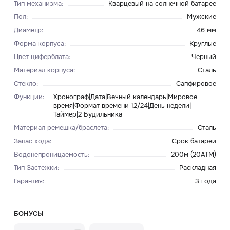
Тип механизма
:
Кварцевый на солнечной батарее
Пол
:
Мужские
Диаметр
:
46 мм
Форма корпуса
:
Круглые
Цвет циферблата
:
Черный
Материал корпуса
:
Сталь
Стекло
:
Сапфировое
Функции
:
Хронограф|Дата|Вечный календарь|Мировое
время|Формат времени 12/24|День недели|
Таймер|2 Будильника
Материал ремешка/браслета
:
Сталь
Запас хода
:
Срок батареи
Водонепроницаемость
:
200м (20ATM)
Тип Застежки
:
Раскладная
Гарантия
:
3 года
БОНУСЫ