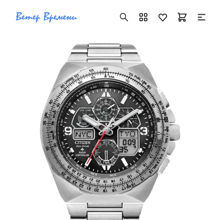
+7 ( 705 ) 181-42-50
info@vetervremeni.kz
Авторизация
Каталог
Мужские часы
Женские часы