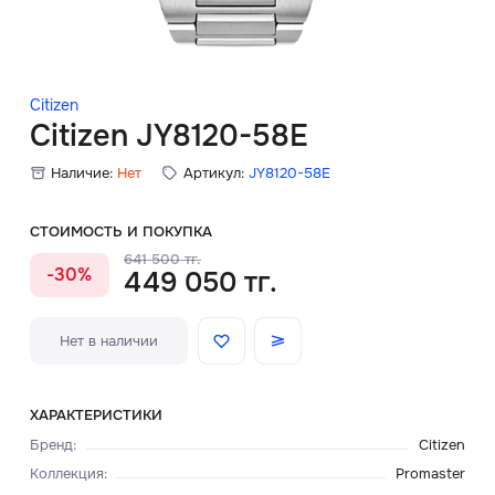
Скидки
Аксессуары
Citizen
Citizen JY8120-58E
Наличие:
Нет
Артикул:
JY8120-58E
Главная
О нас
СТОИМОСТЬ И ПОКУПКА
641 500 тг.
-30%
449 050 тг.
Доставка и оплата
Блог
Нет в наличии
Сервисный центр
ХАРАКТЕРИСТИКИ
Бренд
:
Citizen
Коллекция
:
Promaster