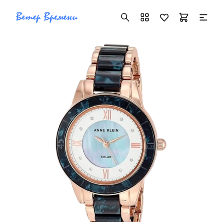
+7 ( 705 ) 181-42-50
info@vetervremeni.kz
Авторизация
Каталог
Мужские часы
Женские часы