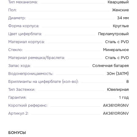
Тип механизма
:
Кварцевый
Пол
:
Женские
Диаметр
:
34 мм
Форма корпуса
:
Круглые
Цвет циферблата
:
Перламутровый
Материал корпуса
:
Сталь с PVD
Стекло
:
Минеральное
Материал ремешка/браслета
:
Сталь с PVD
Запас хода
:
Солнечная батарея
Водонепроницаемость
:
30м (3ATM)
Бриллианты на циферблате (кол-во)
:
8
Тип Застежки
:
Ювелирная
Гарантия
:
1 год
Короткий референс
:
AK3610RGNV
Артикул 2
:
AK3610RGNV
БОНУСЫ