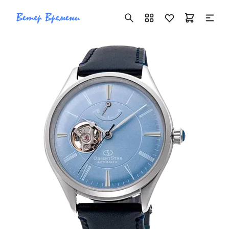
+7 ( 705 ) 181-42-50
info@vetervremeni.kz
Авторизация
Каталог
Мужские часы
Женские часы