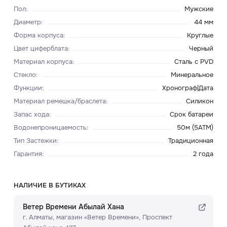
Пол
:
Мужские
Диаметр
:
44 мм
Форма корпуса
:
Круглые
Цвет циферблата
:
Черный
Материал корпуса
:
Сталь с PVD
Стекло
:
Минеральное
Функции
:
Хронограф|Дата
Материал ремешка/браслета
:
Силикон
Запас хода
:
Срок батареи
Водонепроницаемость
:
50м (5ATM)
Тип Застежки
:
Традиционная
Гарантия
:
2 года
НАЛИЧИЕ В БУТИКАХ
Ветер Времени Абылай Хана
г. Алматы, ​магазин «Ветер Времени»​, Проспект