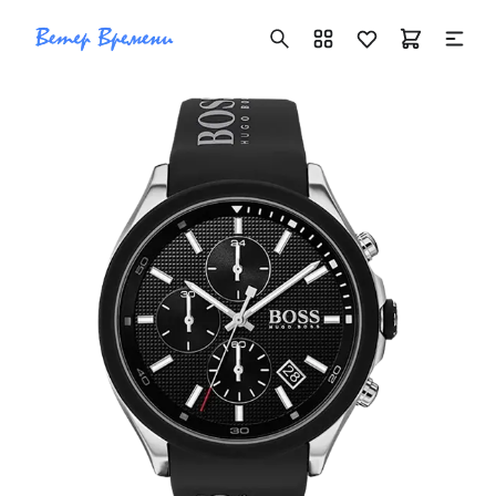
+7 ( 705 ) 181-42-50
info@vetervremeni.kz
Авторизация
Каталог
Мужские часы
Женские часы