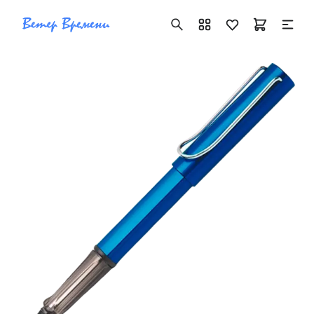
+7 ( 705 ) 181-42-50
info@vetervremeni.kz
Авторизация
Каталог
Мужские часы
Женские часы