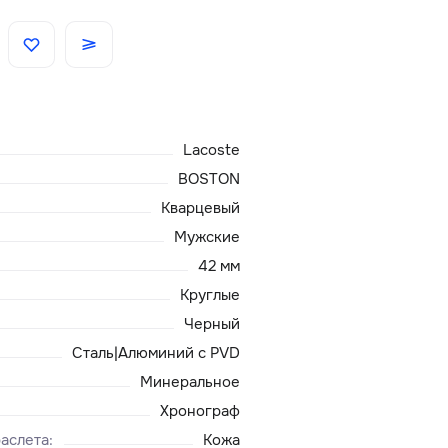
Скидки
Аксессуары
Lacoste
Главная
BOSTON
Кварцевый
О нас
Мужские
42 мм
Доставка и оплата
Круглые
Черный
Блог
Сталь|Алюминий с PVD
Сервисный центр
Минеральное
Хронограф
аслета
:
Кожа