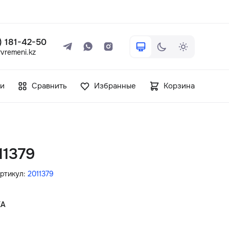
 ) 181-42-50
vremeni.kz
+7 ( 705 ) 181-42-50
и
Сравнить
Избранные
Корзина
info@vetervremeni.kz
Авторизация
11379
Каталог
ртикул:
2011379
Мужские часы
КА
Женские часы