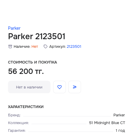
Скидки
Аксессуары
Parker
Parker 2123501
Наличие:
Нет
Артикул:
2123501
Главная
О нас
СТОИМОСТЬ И ПОКУПКА
56 200 тг.
Доставка и оплата
Нет в наличии
Блог
Сервисный центр
ХАРАКТЕРИСТИКИ
Бренд
:
Parker
Коллекция
:
51 Midnight Blue CT
Гарантия
:
1 год