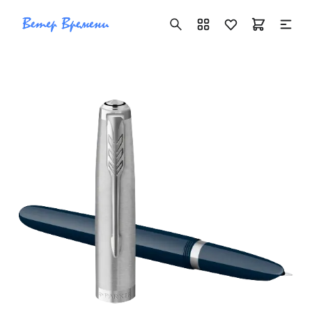
+7 ( 705 ) 181-42-50
info@vetervremeni.kz
Авторизация
Каталог
Мужские часы
Женские часы