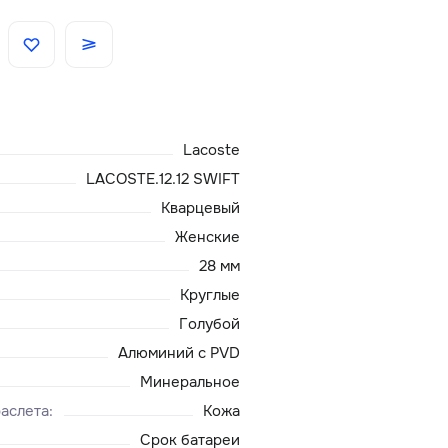
Скидки
Аксессуары
Lacoste
Главная
LACOSTE.12.12 SWIFT
Кварцевый
О нас
Женские
28 мм
Доставка и оплата
Круглые
Голубой
Блог
Алюминий с PVD
Сервисный центр
Минеральное
аслета
:
Кожа
Срок батареи