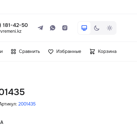
 ) 181-42-50
vremeni.kz
+7 ( 705 ) 181-42-50
и
Сравнить
Избранные
Корзина
info@vetervremeni.kz
Авторизация
01435
Каталог
Артикул:
2001435
Мужские часы
КА
Женские часы