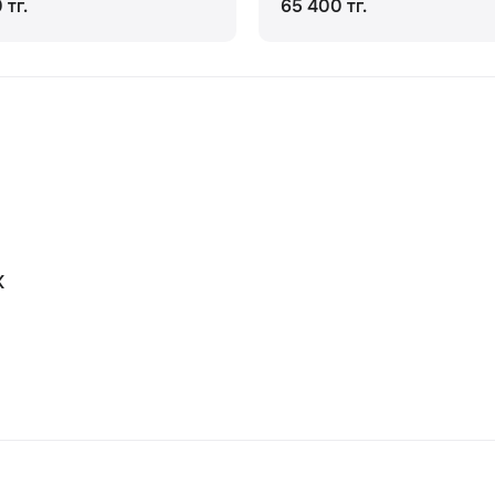
 тг.
65 400 тг.
К