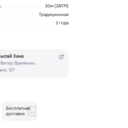
ь
:
30м (3ATM)
Традиционная
2 года
былай Хана
 «Ветер Времени»​,
на, 127
Бесплатная
доставка