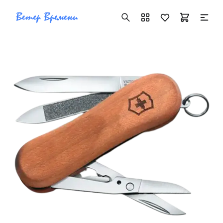
+7 ( 705 ) 181-42-50
info@vetervremeni.kz
Авторизация
Каталог
Мужские часы
Женские часы