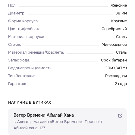
Пол
:
Женские
Диаметр
:
38 мм
Форма корпуса
:
Круглые
Цвет циферблата
:
Серебристый
Материал корпуса
:
Сталь
Стекло
:
Минеральное
Материал ремешка/браслета
:
Сталь
Запас хода
:
Срок батареи
Водонепроницаемость
:
30м (3ATM)
Тип Застежки
:
Раскладная
Гарантия
:
2 года
НАЛИЧИЕ В БУТИКАХ
Ветер Времени Абылай Хана
г. Алматы, ​магазин «Ветер Времени»​, Проспект
Абылай хана, 127