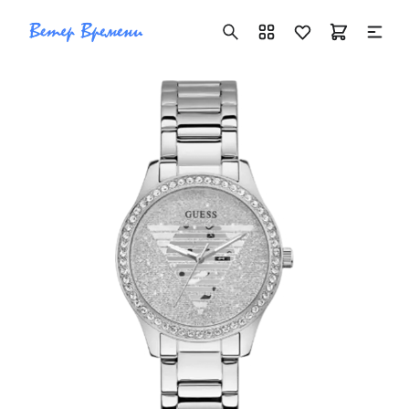
+7 ( 705 ) 181-42-50
info@vetervremeni.kz
Авторизация
Каталог
Мужские часы
Женские часы