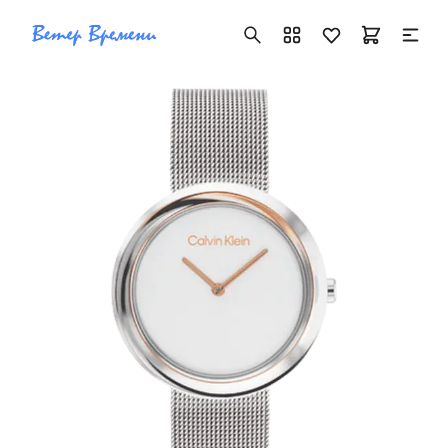
+7 ( 705 ) 181-42-50
info@vetervremeni.kz
Авторизация
Каталог
Мужские часы
Женские часы