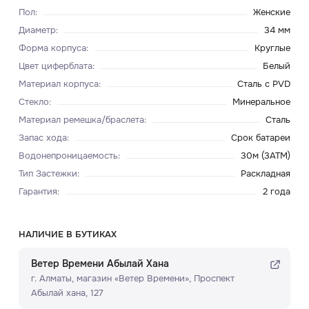
Пол
:
Женские
Диаметр
:
34 мм
Форма корпуса
:
Круглые
Цвет циферблата
:
Белый
Материал корпуса
:
Сталь с PVD
Стекло
:
Минеральное
Материал ремешка/браслета
:
Сталь
Запас хода
:
Срок батареи
Водонепроницаемость
:
30м (3ATM)
Тип Застежки
:
Раскладная
Гарантия
:
2 года
НАЛИЧИЕ В БУТИКАХ
Ветер Времени Абылай Хана
г. Алматы, ​магазин «Ветер Времени»​, Проспект
Абылай хана, 127