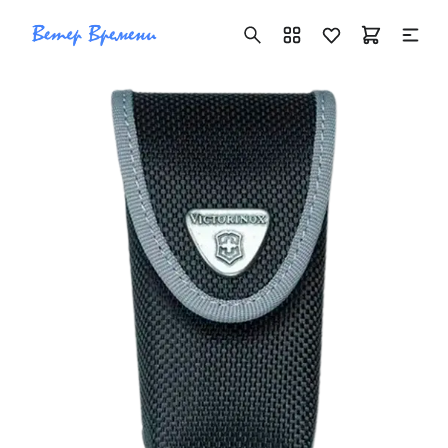
+7 ( 705 ) 181-42-50
info@vetervremeni.kz
Авторизация
Каталог
Мужские часы
Женские часы