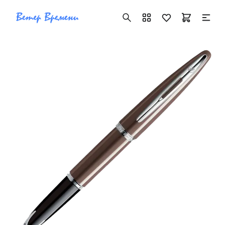
+7 ( 705 ) 181-42-50
info@vetervremeni.kz
Авторизация
Каталог
Мужские часы
Женские часы