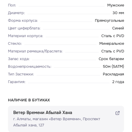
Пол
:
Мужские
Диаметр
:
30 мм
Форма корпуса
:
Прямоугольные
Цвет циферблата
:
Синий
Материал корпуса
:
Сталь с PVD
Стекло
:
Минеральное
Материал ремешка/браслета
:
Сталь с PVD
Запас хода
:
Срок батареи
Водонепроницаемость
:
50м (5ATM)
Тип Застежки
:
Раскладная
Гарантия
:
2 года
НАЛИЧИЕ В БУТИКАХ
Ветер Времени Абылай Хана
г. Алматы, ​магазин «Ветер Времени»​, Проспект
Абылай хана, 127