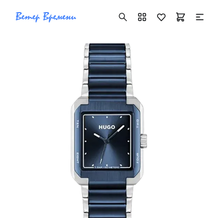
+7 ( 705 ) 181-42-50
info@vetervremeni.kz
Авторизация
Каталог
Мужские часы
Женские часы