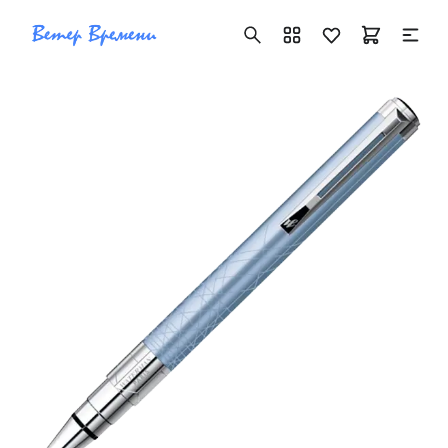
+7 ( 705 ) 181-42-50
info@vetervremeni.kz
Авторизация
Каталог
Мужские часы
Женские часы