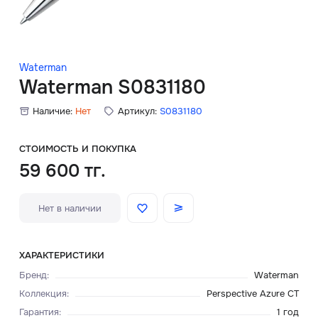
Скидки
Аксессуары
Waterman
Waterman S0831180
Наличие:
Нет
Артикул:
S0831180
Главная
О нас
СТОИМОСТЬ И ПОКУПКА
59 600 тг.
Доставка и оплата
Нет в наличии
Блог
Сервисный центр
ХАРАКТЕРИСТИКИ
Бренд
:
Waterman
Коллекция
:
Perspective Azure CT
Гарантия
:
1 год