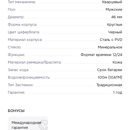
Тип механизма
:
Кварцевый
Пол
:
Мужские
Диаметр
:
46 мм
Форма корпуса
:
Круглые
Цвет циферблата
:
Черный
Материал корпуса
:
Сталь с PVD
Стекло
:
Минеральное
Функции
:
Формат времени 12/24
Материал ремешка/браслета
:
Кожа
Запас хода
:
Срок батареи
Водонепроницаемость
:
100м (10ATM)
Тип Застежки
:
Традиционная
Гарантия
:
1 год
БОНУСЫ
Международная
гарантия