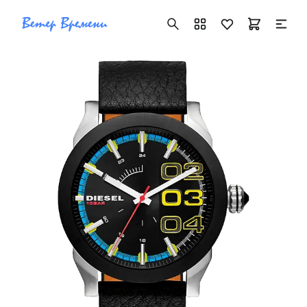
+7 ( 705 ) 181-42-50
info@vetervremeni.kz
Авторизация
Каталог
Мужские часы
Женские часы