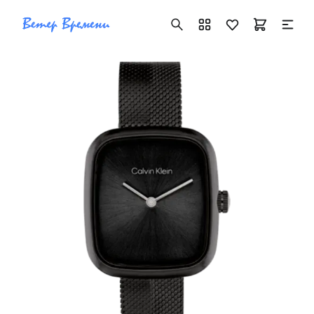
+7 ( 705 ) 181-42-50
info@vetervremeni.kz
Авторизация
Каталог
Мужские часы
Женские часы