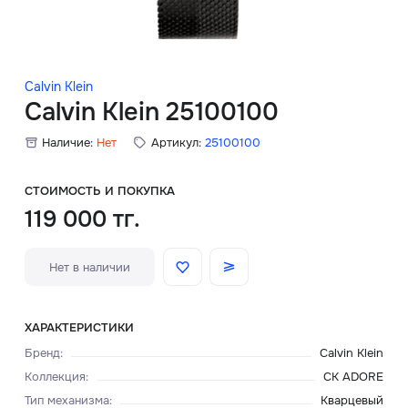
Скидки
Аксессуары
Calvin Klein
Calvin Klein 25100100
Наличие:
Нет
Артикул:
25100100
Главная
О нас
СТОИМОСТЬ И ПОКУПКА
119 000 тг.
Доставка и оплата
Нет в наличии
Блог
Сервисный центр
ХАРАКТЕРИСТИКИ
Бренд
:
Calvin Klein
Коллекция
:
CK ADORE
Тип механизма
:
Кварцевый