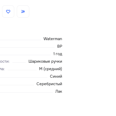
Скидки
Аксессуары
Waterman
Главная
BP
1 год
О нас
ости
:
Шариковые ручки
ла
:
M (средний)
Доставка и оплата
Синий
Серебристый
Блог
Лак
Сервисный центр