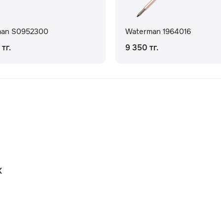
man S0952300
Waterman 1964016
тг.
9 350 тг.
К