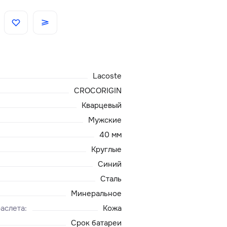
Скидки
Аксессуары
Lacoste
Главная
CROCORIGIN
Кварцевый
О нас
Мужские
40 мм
Доставка и оплата
Круглые
Синий
Блог
Сталь
Сервисный центр
Минеральное
аслета
:
Кожа
Срок батареи