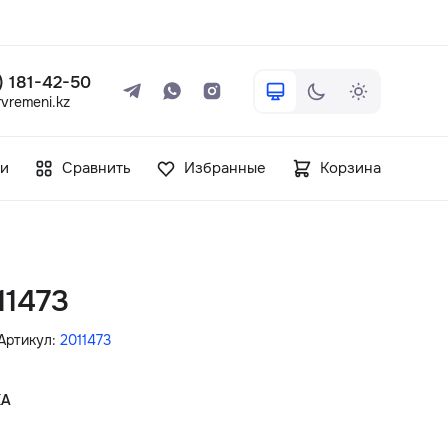
 ) 181-42-50
vremeni.kz
+7 ( 705 ) 181-42-50
и
Сравнить
Избранные
Корзина
info@vetervremeni.kz
Авторизация
11473
Каталог
Артикул:
2011473
Мужские часы
КА
Женские часы