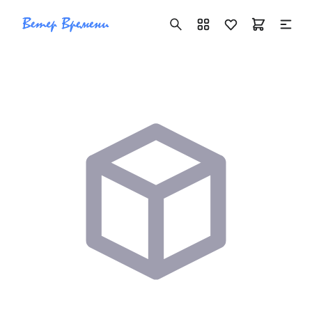
+7 ( 705 ) 181-42-50
info@vetervremeni.kz
Авторизация
Каталог
Мужские часы
Женские часы