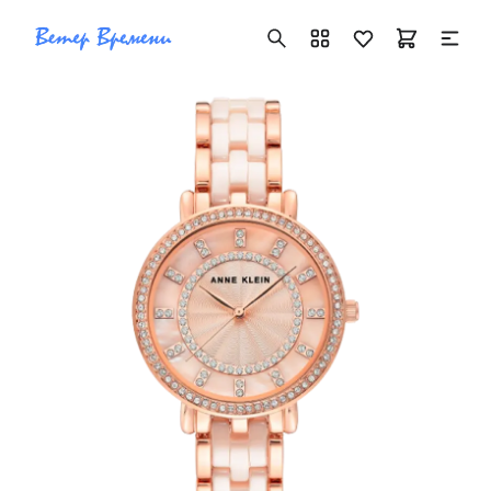
+7 ( 705 ) 181-42-50
info@vetervremeni.kz
Авторизация
Каталог
Мужские часы
Женские часы