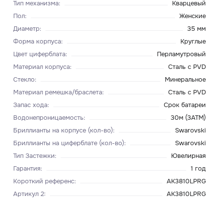
Тип механизма
:
Кварцевый
Пол
:
Женские
Диаметр
:
35 мм
Форма корпуса
:
Круглые
Цвет циферблата
:
Перламутровый
Материал корпуса
:
Сталь с PVD
Стекло
:
Минеральное
Материал ремешка/браслета
:
Сталь с PVD
Запас хода
:
Срок батареи
Водонепроницаемость
:
30м (3ATM)
Бриллианты на корпусе (кол-во)
:
Swarovski
Бриллианты на циферблате (кол-во)
:
Swarovski
Тип Застежки
:
Ювелирная
Гарантия
:
1 год
Короткий референс
:
AK3810LPRG
Артикул 2
:
AK3810LPRG