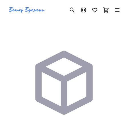
+7 ( 705 ) 181-42-50
info@vetervremeni.kz
Авторизация
Каталог
Мужские часы
Женские часы