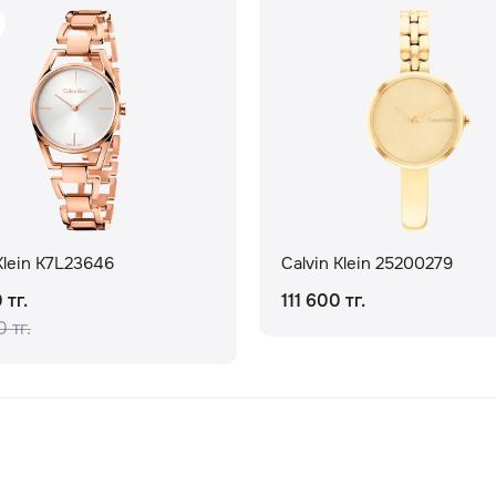
Klein K7L23646
Calvin Klein 25200279
 тг.
111 600 тг.
 тг.