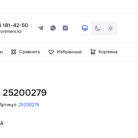
 ) 181-42-50
vremeni.kz
+7 ( 705 ) 181-42-50
и
Сравнить
Избранные
Корзина
info@vetervremeni.kz
Авторизация
in 25200279
Каталог
Артикул:
25200279
Мужские часы
КА
Женские часы