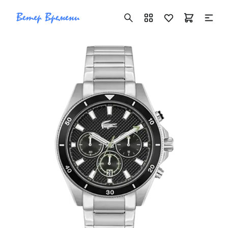
+7 ( 705 ) 181-42-50
info@vetervremeni.kz
Авторизация
Каталог
Мужские часы
Женские часы