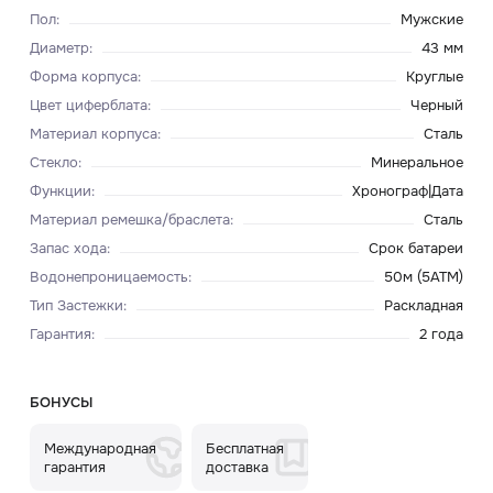
Пол
:
Мужские
Диаметр
:
43 мм
Форма корпуса
:
Круглые
Цвет циферблата
:
Черный
Материал корпуса
:
Сталь
Стекло
:
Минеральное
Функции
:
Хронограф|Дата
Материал ремешка/браслета
:
Сталь
Запас хода
:
Срок батареи
Водонепроницаемость
:
50м (5ATM)
Тип Застежки
:
Раскладная
Гарантия
:
2 года
БОНУСЫ
Международная
Бесплатная
гарантия
доставка