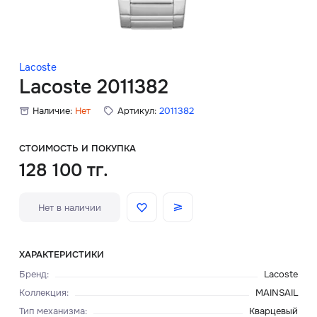
Скидки
Аксессуары
Lacoste
Lacoste 2011382
Наличие:
Нет
Артикул:
2011382
Главная
О нас
СТОИМОСТЬ И ПОКУПКА
128 100 тг.
Доставка и оплата
Нет в наличии
Блог
Сервисный центр
ХАРАКТЕРИСТИКИ
Бренд
:
Lacoste
Коллекция
:
MAINSAIL
Тип механизма
:
Кварцевый