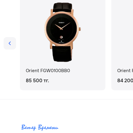
Orient FGW0100BB0
Orient
85 500 тг.
84 200