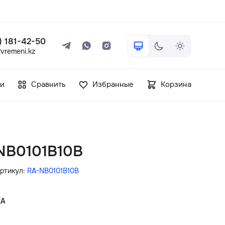
 ) 181-42-50
vremeni.kz
+7 ( 705 ) 181-42-50
и
Сравнить
Избранные
Корзина
info@vetervremeni.kz
Авторизация
-NB0101B10B
Каталог
ртикул:
RA-NB0101B10B
Мужские часы
КА
Женские часы