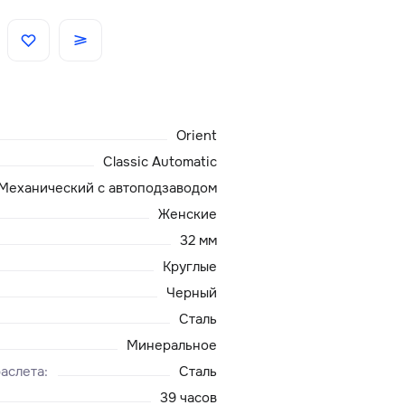
Скидки
Аксессуары
Orient
Главная
Classic Automatic
Механический с автоподзаводом
О нас
Женские
32 мм
Доставка и оплата
Круглые
Черный
Блог
Сталь
Сервисный центр
Минеральное
аслета
:
Сталь
39 часов