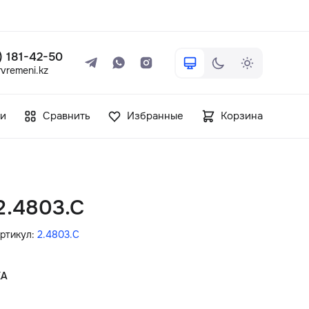
 ) 181-42-50
vremeni.kz
+7 ( 705 ) 181-42-50
и
Сравнить
Избранные
Корзина
info@vetervremeni.kz
Авторизация
 2.4803.C
Каталог
ртикул:
2.4803.C
Мужские часы
КА
Женские часы