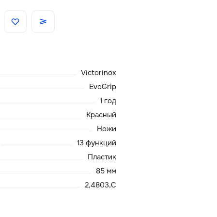
Скидки
Аксессуары
Victorinox
Главная
EvoGrip
1 год
О нас
Красный
Ножи
Доставка и оплата
13 функций
Пластик
Блог
85 мм
Сервисный центр
2,4803,C