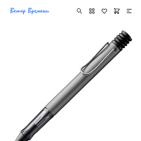
+7 ( 705 ) 181-42-50
info@vetervremeni.kz
Авторизация
Каталог
Мужские часы
Женские часы