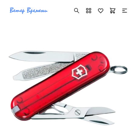
+7 ( 705 ) 181-42-50
info@vetervremeni.kz
Авторизация
Каталог
Мужские часы
Женские часы