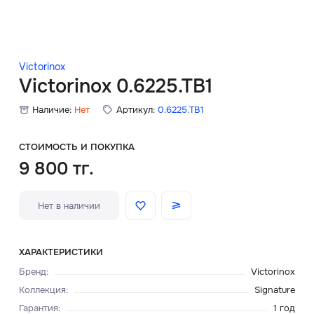
Скидки
Аксессуары
Victorinox
Victorinox 0.6225.TB1
Наличие:
Нет
Артикул:
0.6225.TB1
Главная
О нас
СТОИМОСТЬ И ПОКУПКА
9 800 тг.
Доставка и оплата
Нет в наличии
Блог
Сервисный центр
ХАРАКТЕРИСТИКИ
Бренд
:
Victorinox
Коллекция
:
Signature
Гарантия
:
1 год