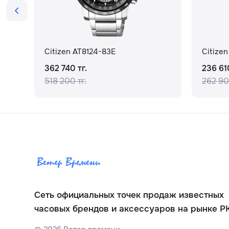
Citizen AT8124-83E
Citize
362 740 тг.
236 610
518 200 тг.
262 90
Сеть официальных точек продаж известных
часовых брендов и аксессуаров на рынке Р