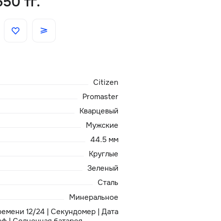
650 тг.
Скидки
Аксессуары
Citizen
Главная
Promaster
О нас
Кварцевый
Мужские
Доставка и оплата
44.5 мм
Круглые
Блог
Зеленый
Сталь
Сервисный центр
Минеральное
емени 12/24 | Секундомер | Дата
аф | Солнечная батарея