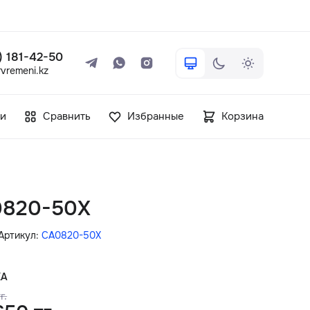
 ) 181-42-50
vremeni.kz
+7 ( 705 ) 181-42-50
и
Сравнить
Избранные
Корзина
info@vetervremeni.kz
Авторизация
A0820-50X
Каталог
Артикул:
CA0820-50X
Мужские часы
КА
г.
Женские часы