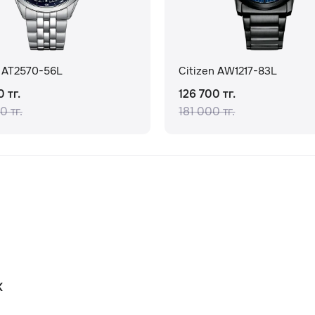
n AT2570-56L
Citizen AW1217-83L
 тг.
126 700 тг.
0 тг.
181 000 тг.
К