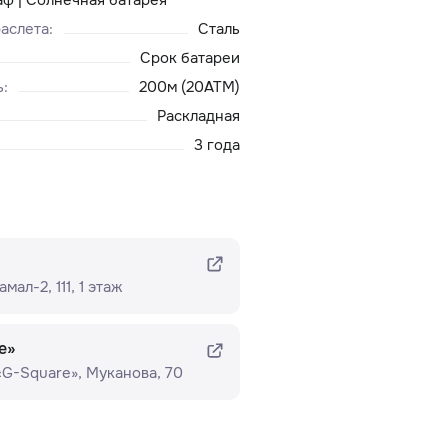
аслета
:
Сталь
Срок батареи
ь
:
200м (20ATM)
Раскладная
3 года
ал-2, 111, ​1 этаж
e»
 «G-Square»​, Муканова, 70