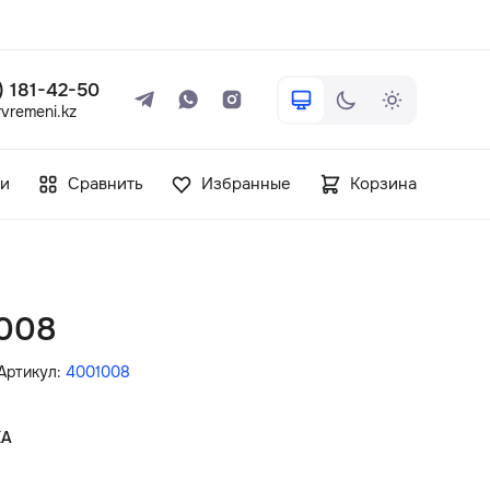
 ) 181-42-50
vremeni.kz
+7 ( 705 ) 181-42-50
и
Сравнить
Избранные
Корзина
info@vetervremeni.kz
Авторизация
008
Каталог
Артикул:
4001008
Мужские часы
КА
Женские часы