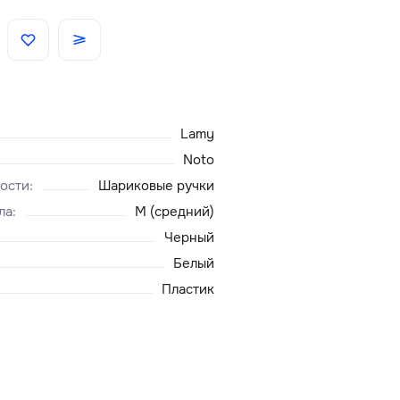
Скидки
Аксессуары
Lamy
Главная
Noto
ости
:
Шариковые ручки
О нас
ла
:
M (средний)
Черный
Доставка и оплата
Белый
Пластик
Блог
Сервисный центр