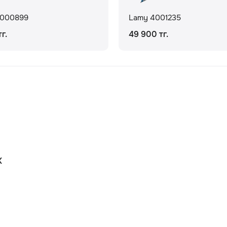
4000899
Lamy 4001235
г.
49 900 тг.
К