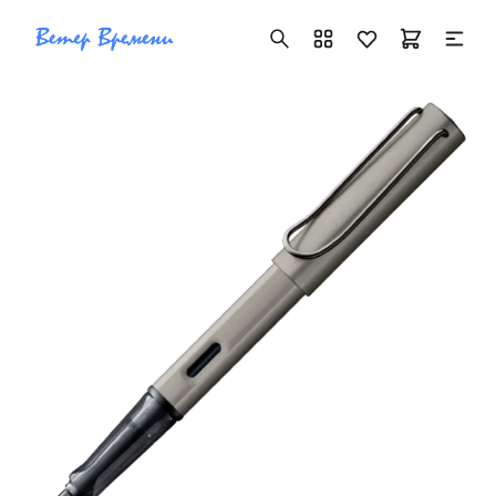
+7 ( 705 ) 181-42-50
info@vetervremeni.kz
Авторизация
Каталог
Мужские часы
Женские часы