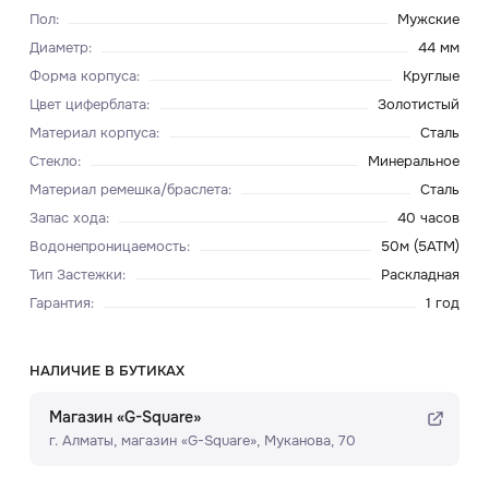
Пол
:
Мужские
Диаметр
:
44 мм
Форма корпуса
:
Круглые
Цвет циферблата
:
Золотистый
Материал корпуса
:
Сталь
Стекло
:
Минеральное
Материал ремешка/браслета
:
Сталь
Запас хода
:
40 часов
Водонепроницаемость
:
50м (5ATM)
Тип Застежки
:
Раскладная
Гарантия
:
1 год
НАЛИЧИЕ В БУТИКАХ
Магазин «G-Square»
г. Алматы, ​магазин «G-Square»​, Муканова, 70