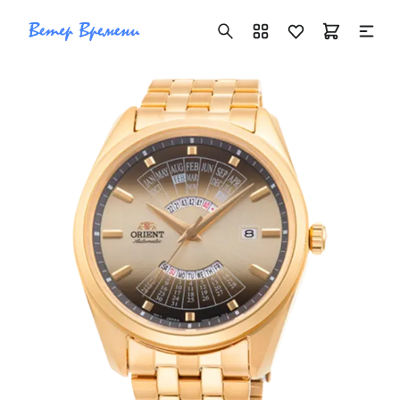
+7 ( 705 ) 181-42-50
info@vetervremeni.kz
Авторизация
Каталог
Мужские часы
Женские часы