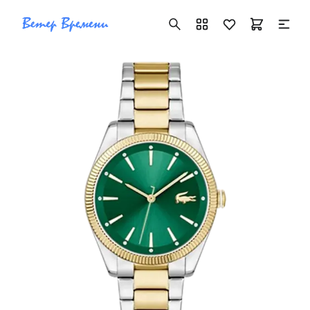
+7 ( 705 ) 181-42-50
info@vetervremeni.kz
Авторизация
Каталог
Мужские часы
Женские часы