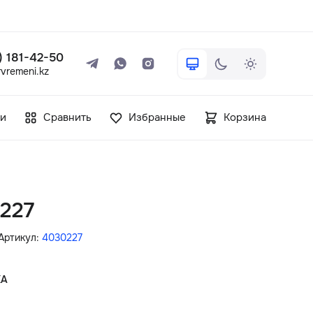
 ) 181-42-50
vremeni.kz
+7 ( 705 ) 181-42-50
и
Сравнить
Избранные
Корзина
info@vetervremeni.kz
Авторизация
227
Каталог
Артикул:
4030227
Мужские часы
КА
Женские часы