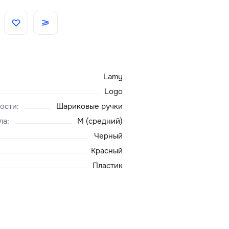
Скидки
Аксессуары
Lamy
Главная
Logo
ости
:
Шариковые ручки
О нас
ла
:
M (средний)
Черный
Доставка и оплата
Красный
Пластик
Блог
Сервисный центр